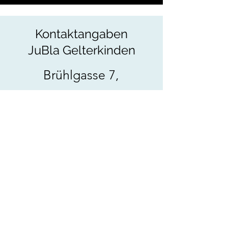
Kontaktangaben
JuBla Gelterkinden
Brühlgasse 7,
4460 Gelterkinden
Kontakte Scharleitung
Noah Rehmert:
Tel:
078 835 96 68
E-Mail:
Ngrehmert@gmail.com
Ilaria Manzetti:
Tel:
077 445 34 29
E-Mail:
ili.manzetti@gmail.com