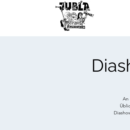
Dias
An 
Übli
Diashow