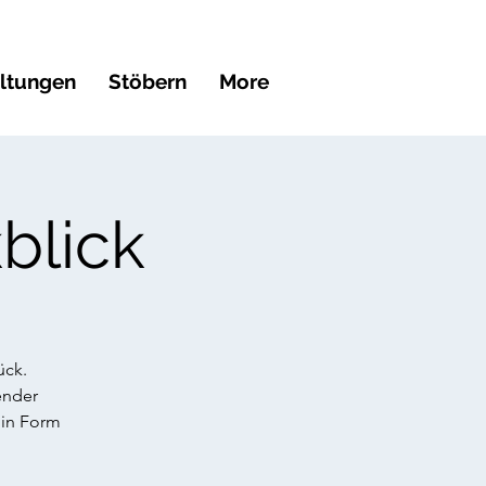
altungen
Stöbern
More
blick
ück.
ender
 in Form