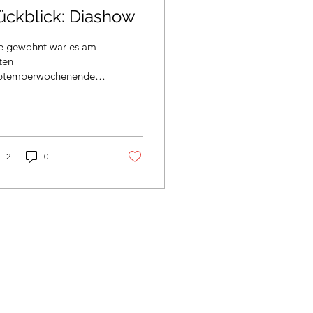
ückblick: Diashow
e gewohnt war es am
ten
ptemberwochenende
der so weit: Der
jährliche Lagerrückblick
nd an! Viele Kinder
 Eltern trafen...
2
0