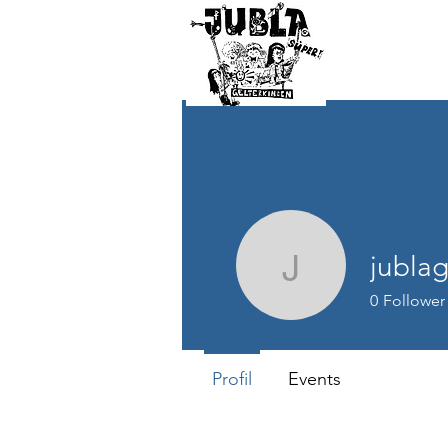
jublag
jublagel
0
Follower
Profil
Events