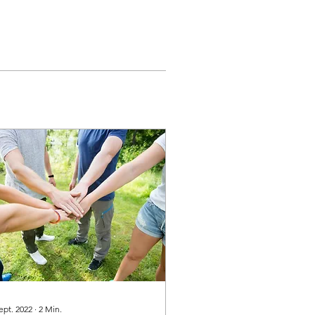
ept. 2022
∙
2
Min.