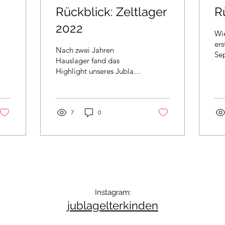
Rückblick: Zeltlager
R
2022
Wi
ers
Nach zwei Jahren
Se
Hauslager fand das
wie
Highlight unseres Jubla-
all
Jahres erstmals wieder im
sta
Zelt statt. Bei absolutem
und
Traumwetter
verbrachten...
7
0
Instagram:
jublagelterkinden