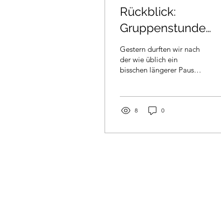
Rückblick:
Gruppenstunde
Vogelhaus bauen
Gestern durften wir nach
der wie üblich ein
bisschen längerer Pause
nach dem Sommerlager,
unser Scharjahr mit der
ersten Gruppenstunde...
8
0