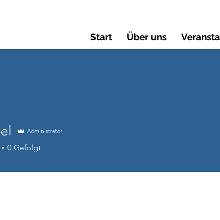
Start
Über uns
Veranst
el
Administrator
0
Gefolgt